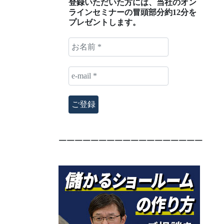
登録いただいた方には、当社のオン
ラインセミナーの冒頭部分約12分を
プレゼントします。
お
名
前
e-
*
mail
*
￣￣￣￣￣￣￣￣￣￣￣￣￣￣￣￣￣￣