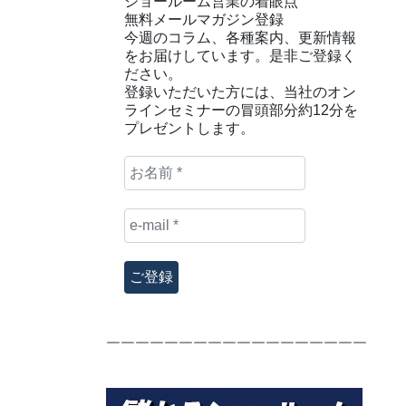
ショールーム営業の着眼点
無料メールマガジン登録
今週のコラム、各種案内、更新情報
をお届けしています。是非ご登録く
ださい。
登録いただいた方には、当社のオン
ラインセミナーの冒頭部分約12分を
プレゼントします。
お
名
前
e-
*
mail
*
￣￣￣￣￣￣￣￣￣￣￣￣￣￣￣￣￣￣