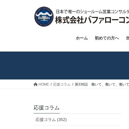
コ
ナ
ン
ビ
テ
ゲ
ン
ー
ツ
シ
へ
ョ
ホーム
初めての方へ
ス
ン
キ
に
ッ
移
プ
動
HOME
応援コラム
第336話 働いて、働いて、働い
応援コラム
応援コラム (352)