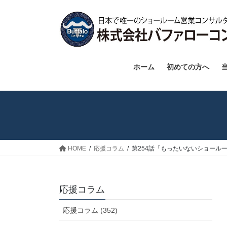
コ
ナ
ン
ビ
テ
ゲ
ン
ー
ツ
シ
へ
ョ
ホーム
初めての方へ
ス
ン
キ
に
ッ
移
プ
動
HOME
応援コラム
第254話「もったいないショール
応援コラム
応援コラム (352)