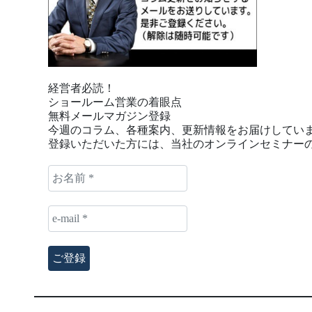
経営者必読！
ショールーム営業の着眼点
無料メールマガジン登録
今週のコラム、各種案内、更新情報をお届けしてい
登録いただいた方には、当社のオンラインセミナーの
お
名
前
e-
*
mail
*