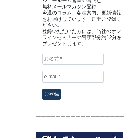
ショールーム営業の着眼点
無料メールマガジン登録
今週のコラム、各種案内、更新情報
をお届けしています。是非ご登録く
ださい。
登録いただいた方には、当社のオン
ラインセミナーの冒頭部分約12分を
プレゼントします。
お
名
前
e-
*
mail
*
￣￣￣￣￣￣￣￣￣￣￣￣￣￣￣￣￣￣