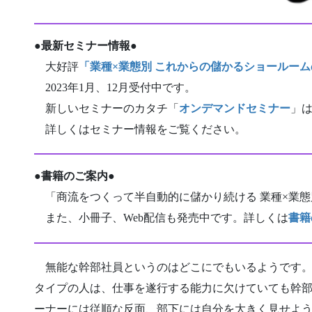
●
最新セミナー情報
●
大好評
「業種×業態別 これからの儲かるショールー
2023年1月、12月受付中です。
新しいセミナーのカタチ「
オンデマンドセミナー
」
詳しくはセミナー情報をご覧ください。
●
書籍のご案内
●
「商流をつくって半自動的に儲かり続ける 業種×業態
また、小冊子、Web配信も発売中です。詳しくは
書籍
無能な幹部社員というのはどこにでもいるようです。
タイプの人は、仕事を遂行する能力に欠けていても幹
ーナーには従順な反面、部下には自分を大きく見せよ