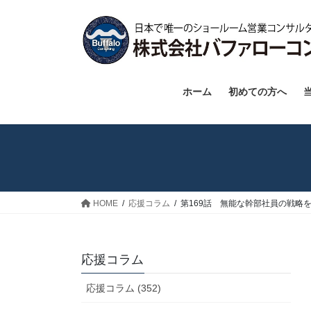
コ
ナ
ン
ビ
テ
ゲ
ン
ー
ツ
シ
へ
ョ
ホーム
初めての方へ
ス
ン
キ
に
ッ
移
プ
動
HOME
応援コラム
第169話 無能な幹部社員の戦略
応援コラム
応援コラム (352)