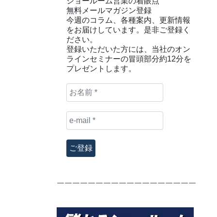
ショールーム営業の着眼点
無料メールマガジン登録
今週のコラム、各種案内、更新情報
をお届けしています。是非ご登録く
ださい。
登録いただいた方には、当社のオン
ラインセミナーの冒頭部分約12分を
プレゼントします。
お
名
前
e-
*
mail
*
￣￣￣￣￣￣￣￣￣￣￣￣￣￣￣￣￣￣