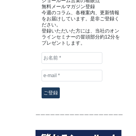
ショールーム営業の着眼点
無料メールマガジン登録
今週のコラム、各種案内、更新情報
をお届けしています。是非ご登録く
ださい。
登録いただいた方には、当社のオン
ラインセミナーの冒頭部分約12分を
プレゼントします。
お
名
前
e-
*
mail
*
￣￣￣￣￣￣￣￣￣￣￣￣￣￣￣￣￣￣