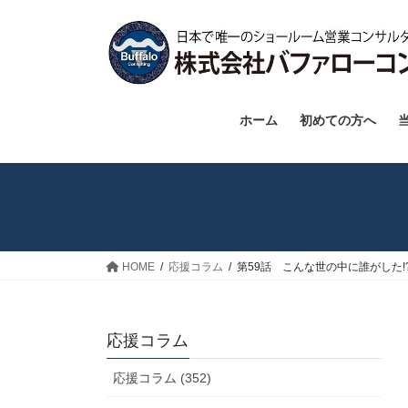
コ
ナ
ン
ビ
テ
ゲ
ン
ー
ツ
シ
へ
ョ
ホーム
初めての方へ
ス
ン
キ
に
ッ
移
プ
動
HOME
応援コラム
第59話 こんな世の中に誰がした!
応援コラム
応援コラム (352)