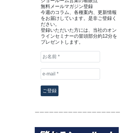
ショールーム営業の着眼点
無料メールマガジン登録
今週のコラム、各種案内、更新情報
をお届けしています。是非ご登録く
ださい。
登録いただいた方には、当社のオン
ラインセミナーの冒頭部分約12分を
プレゼントします。
お
名
前
e-
*
mail
*
￣￣￣￣￣￣￣￣￣￣￣￣￣￣￣￣￣￣