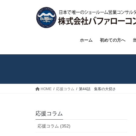
コ
ナ
ン
ビ
テ
ゲ
ン
ー
ツ
シ
へ
ョ
ホーム
初めての方へ
ス
ン
キ
に
ッ
移
プ
動
HOME
応援コラム
第44話 集客の大切さ
応援コラム
応援コラム (352)