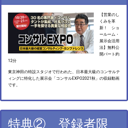
【営業のし
くみを革
新！ ショ
ールーム・
展示会活用
法】無料公
開パート約
12分
東京神田の特設スタジオで行われた、日本最大級のコンサルテ
ィングに特化した展示会「コンサルEXPO2021秋」の収録動画
です。
特典② 登録者限