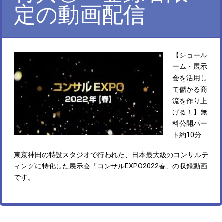
定の動画配信
【ショール
ーム・展示
会を活用し
て儲かる商
流を作り上
げる！】無
料公開パー
ト約10分
東京神田の特設スタジオで行われた、日本最大級のコンサルテ
ィングに特化した展示会「コンサルEXPO2022春」の収録動画
です。